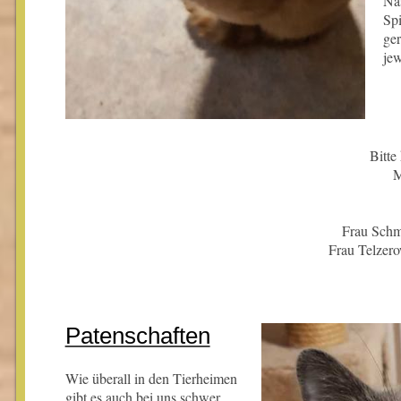
Nas
Spi
ge
jew
Bitte
M
Frau Schm
Frau Telze
Patenschaften
Wie überall in den Tierheimen
gibt es auch bei uns schwer