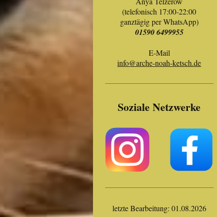
Anya Telzerow
(telefonisch 17:00-22:00
ganztägig per WhatsApp)
01590 6499955
E-Mail
info@arche-noah-ketsch.de
Soziale Netzwerke
letzte Bearbeitung: 01.08.2026