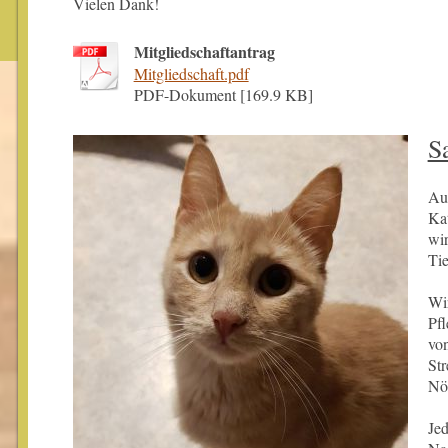
Vielen Dank!
Mitgliedschaftantrag
Mitgliedschaft.pdf
PDF-Dokument [169.9 KB]
S
Au
Ka
wir
Tie
Wir
Pf
von
Str
Nöt
Je