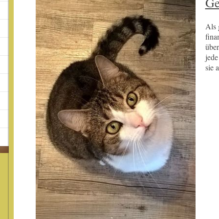
Ge
Als 
fina
über
jede
sie 