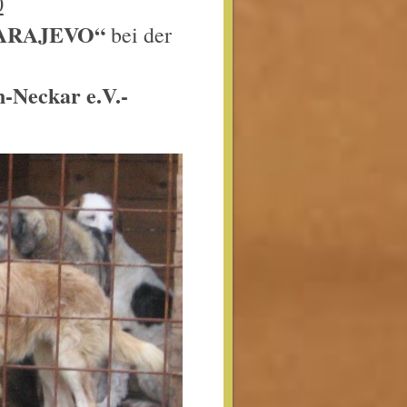
0
ARAJEVO“
bei der
-Neckar e.V.-