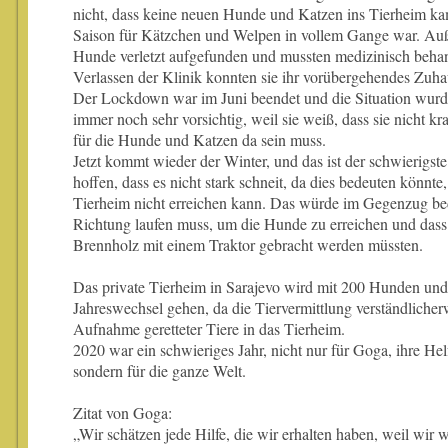
nicht, dass keine neuen Hunde und Katzen ins Tierheim ka
Saison für Kätzchen und Welpen in vollem Gange war. Au
Hunde verletzt aufgefunden und mussten medizinisch beh
Verlassen der Klinik konnten sie ihr vorübergehendes Zuha
Der Lockdown war im Juni beendet und die Situation wurd
immer noch sehr vorsichtig, weil sie weiß, dass sie nicht k
für die Hunde und Katzen da sein muss.
Jetzt kommt wieder der Winter, und das ist der schwierigste 
hoffen, dass es nicht stark schneit, da dies bedeuten könnt
Tierheim nicht erreichen kann. Das würde im Gegenzug be
Richtung laufen muss, um die Hunde zu erreichen und dass
Brennholz mit einem Traktor gebracht werden müssten.
Das private Tierheim in Sarajevo wird mit 200 Hunden und
Jahreswechsel gehen, da die Tiervermittlung verständlicher
Aufnahme geretteter Tiere in das Tierheim.
2020 war ein schwieriges Jahr, nicht nur für Goga, ihre He
sondern für die ganze Welt.
Zitat von Goga:
„Wir schätzen jede Hilfe, die wir erhalten haben, weil wir 