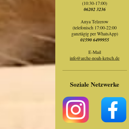
(10:30-17:00)
06202 3236
Anya Telzerow
(telefonisch 17:00-22:00
ganztägig per WhatsApp)
01590 6499955
E-Mail
info@arche-noah-ketsch.de
Soziale Netzwerke